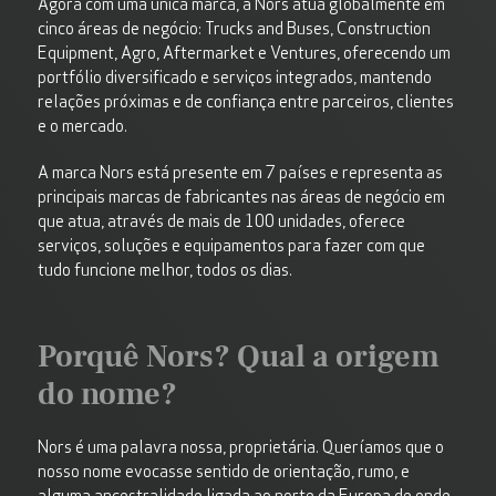
Agora com
uma
única
marca
, a Nors atua
globalmente
em
cinco
áreas
de
negócio
: Trucks
and
Buses,
Construction
Equipment,
Agro
, Aftermarket e Ventures,
oferecendo
um
portfólio
diversificado
e
serviços
integrados
,
mantendo
relações
próximas
e de
confiança
entre
parceiros
,
clientes
e o mercado.
A
marca
Nors
está
presente
em
7
países
e
representa
as
principais
marcas
de
fabricantes
nas
áreas
de
negócio
em
que atua,
através
de
mais
de 100
unidades
,
oferece
serviços
,
soluções
e
equipamentos
para
fazer
com que
tudo
funcione
melhor
,
todos
os
dias
.
Porquê Nors? Qual a origem
do nome?
Nors é uma palavra nossa, proprietária. Queríamos que o
nosso nome evocasse sentido de orientação, rumo, e
alguma ancestralidade ligada ao norte da Europa de onde