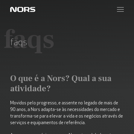
faqs
faqs
O que é a Nors? Qual a sua
atividade?
Movidos
pelo
progresso
, e
assente
no
legado
de
mais
de
90
anos
, a Nors
adapta
-se
às
necessidades
do
mercado e
transforma
-se para
elevar
a
vida
e
os
negócios
através
de
serviços
e
equipamentos
de
referência
.