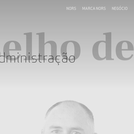
NORS
MARCA NORS
NEGÓCIO
elho d
dministração