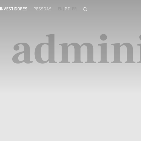
INVESTIDORES
PESSOAS
EN
|
PT
|
FR
e admin