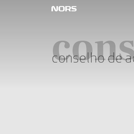
cons
conselho de a